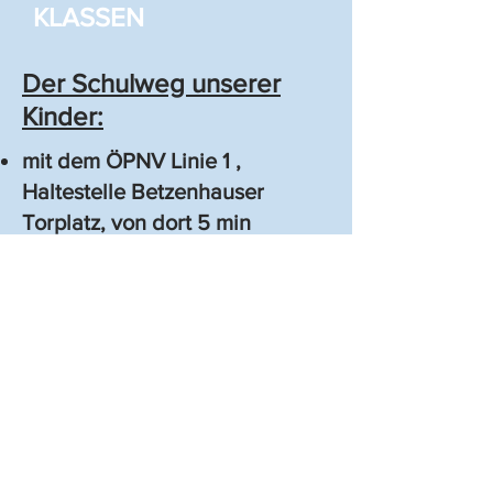
KLASSEN
Der Schulweg unserer
Kinder:
mit dem ÖPNV Linie 1 ,
Haltestelle Betzenhauser
Torplatz, von dort 5 min
sicherer Schulweg am Seepark
entlang
durch Beförderung der
Erziehungsberechtigten
in Ausnahmefällen in Klasse L2
durch ein Schultaxi